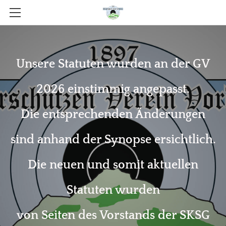
STARTSEITE
ÜBER UNS
Unsere Statuten wurden an der GV
VORSTAND
2026 einstimmig angepasst.
STATUTEN
Die entsprechenden Änderungen
AKTUELLES / JAHRESPROGRAMM
RANGLISTEN
sind anhand der Synopse ersichtlich.
KONTAKT
Die neuen und somit aktuellen
LIZENZLISTE
Statuten wurden
von Seiten des Vorstands der SKSG